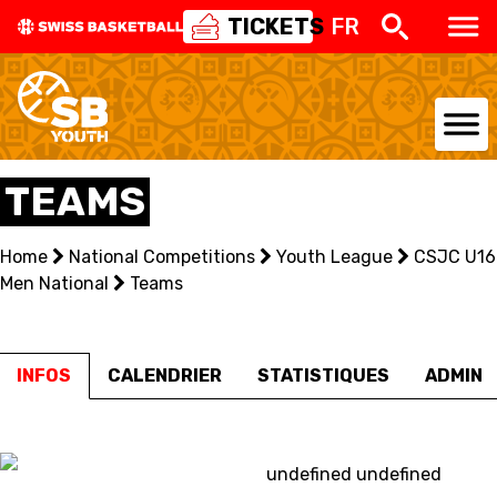
TICKETS
FR
NATIONAL TEAMS
TEAMS
CENTRE NATIONAL
Home
National Competitions
Youth League
CSJC U16
Men National
NATIONAL COMPETITIONS
Teams
EVENTS
INFOS
CALENDRIER
STATISTIQUES
ADMIN
3X3
YOUTH
undefined undefined
MINI BASKET