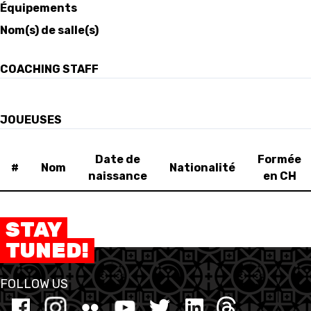
Équipements
Nom(s) de salle(s)
FORMATION
FÉDÉRATION
COACHING STAFF
BASKET EN FAUTEUIL
ROULANT
JOUEUSES
MOBILIÈRE BASKETBALL
Date de
Formée
GAMES
#
Nom
Nationalité
naissance
en CH
SWISS BASKETBALL
SWISS BASKETBALL
NEWS CENTER
STAY
TV
APP
TUNED!
FOLLOW US
RESOURCE CENTER
CALENDRIER
SHOP