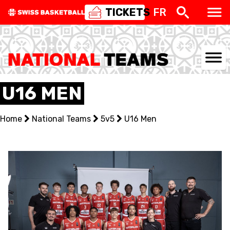
TICKETS
FR
NATIONAL TEAMS
U16 MEN
CENTRE NATIONAL
Home
National Teams
5v5
U16 Men
NATIONAL COMPETITIONS
EVENTS
3X3
YOUTH
MINI BASKET