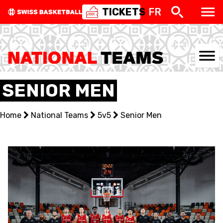
TICKETS
FR
NATIONAL TEAMS
SENIOR MEN
CENTRE NATIONAL
Home
National Teams
5v5
Senior Men
NATIONAL COMPETITIONS
EVENTS
3X3
YOUTH
MINI BASKET