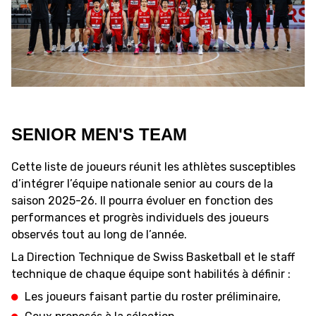
FORMATION
FÉDÉRATION
BASKET EN FAUTEUIL
ROULANT
SENIOR MEN'S TEAM
MOBILIÈRE BASKETBALL
Cette liste de joueurs réunit les athlètes susceptibles
GAMES
d’intégrer l’équipe nationale senior au cours de la
saison 2025-26. Il pourra évoluer en fonction des
SWISS BASKETBALL
SWISS BASKETBALL
performances et progrès individuels des joueurs
NEWS CENTER
TV
APP
observés tout au long de l’année.
La Direction Technique de Swiss Basketball et le staff
technique de chaque équipe sont habilités à définir :
Les joueurs faisant partie du roster préliminaire,
RESOURCE CENTER
CALENDRIER
SHOP