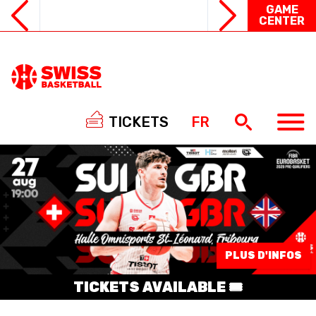
GAME
CENTER
TICKETS
FR
NATIONAL TEAMS
PLUS D'INFOS
CENTRE NATIONAL
TICKETS AVAILABLE 🎟️
NATIONAL COMPETITIONS