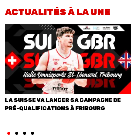
EVENTS
ACTUALITÉS À LA UNE
3X3
YOUTH
MINI BASKET
FORMATION
FÉDÉRATION
BASKET EN FAUTEUIL
ROULANT
LA SUISSE VA LANCER SA CAMPAGNE DE
L
PRÉ-QUALIFICATIONS À FRIBOURG
R
MOBILIÈRE BASKETBALL
GAMES