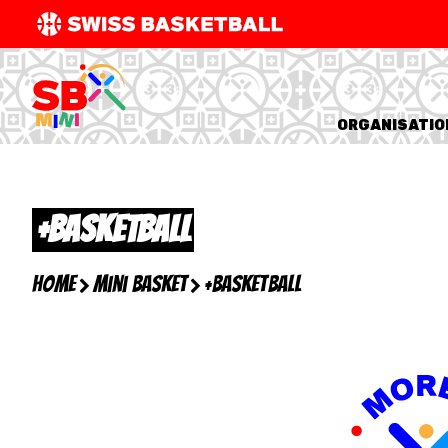
SWISS
BASKETBAL
LEAGUE
ORGANISATIO
NATIONAL TEAMS
+BASKETBALL
CENTRE NATIONAL
NATIONAL COMPETITIONS
Home
Mini Basket
+Basketball
EVENTS
3X3
YOUTH