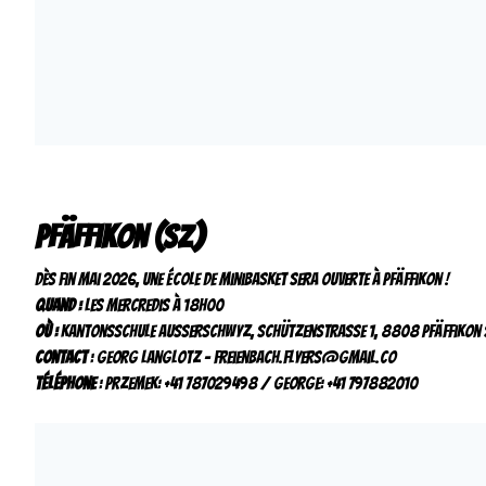
Pfäffikon (SZ)
Dès fin mai 2026, une école de minibasket sera ouverte à Pfäffikon !
Quand :
les mercredis à 18h00
Où :
Kantonsschule Ausserschwyz, Schützenstrasse 1, 8808 Pfäffikon
Contact
: Georg Langlotz – freienbach.flyers@gmail.co
Téléphone
: Przemek: +41 787029498 / George: +41 797882010