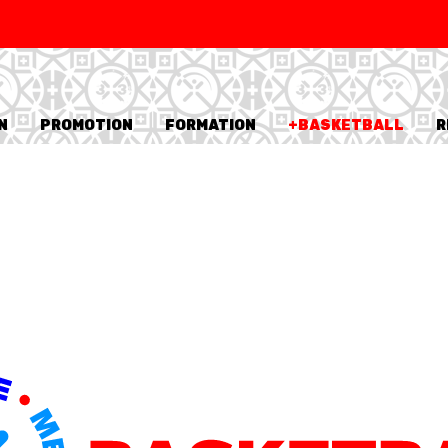
SWISS
L
BASKETBALL
LEAGUE WOMEN
N
PROMOTION
FORMATION
+BASKETBALL
R
5V5
SENIOR MEN
SE
U20 MEN
U
U18 MEN
U1
U16 MEN
U1
3X3
SENIOR MEN
SE
U23 MEN
U2
U21 MEN
U2
U17 MEN
U1