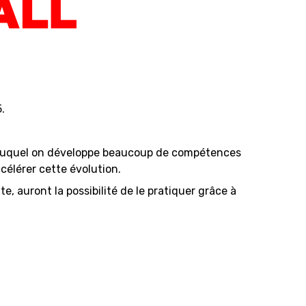
.
e auquel on développe beaucoup de compétences
célérer cette évolution.
e, auront la possibilité de le pratiquer grâce à
SWISS BASKETBALL APP
SHOP