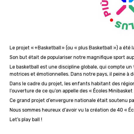
MINI BASKET
FORMATION
FÉDÉRATION
Le projet « +Basketball » (ou « plus Basketball ») a été
BASKET EN FAUTEUIL ROULANT
Son but était de populariser notre magnifique sport aup
MOBILIÈRE BASKETBALL GAMES
Le basketball est une discipline globale, qui compte
motrices et émotionnelles. Dans notre pays, il peine à d
Dans le cadre du projet, les enfants habitant des régions
l’ouverture de ce qu’on appelle des « Écoles Minibasket 
NEWS CENTER
Ce grand projet d’envergure nationale était soutenu pa
Nous sommes heureux d’avoir vu la création de 40 « Éco
Let’s play ball !
RESOURCE CENTER