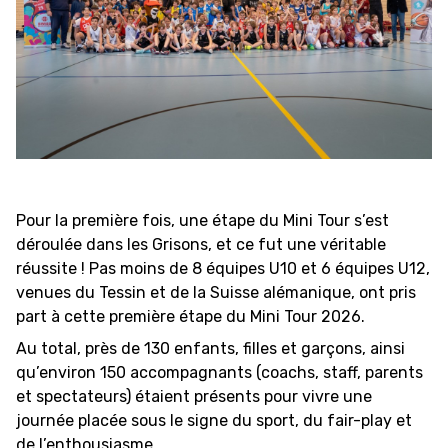
FORMATION
FÉDÉRATION
BASKET EN FAUTEUIL
ROULANT
MOBILIÈRE BASKETBALL
Pour la première fois, une étape du Mini Tour s’est
GAMES
déroulée dans les Grisons, et ce fut une véritable
réussite ! Pas moins de 8 équipes U10 et 6 équipes U12,
venues du Tessin et de la Suisse alémanique, ont pris
SWISS BASKETBALL
SWISS BASKETBALL
part à cette première étape du Mini Tour 2026.
NEWS CENTER
TV
APP
Au total, près de 130 enfants, filles et garçons, ainsi
qu’environ 150 accompagnants (coachs, staff, parents
et spectateurs) étaient présents pour vivre une
journée placée sous le signe du sport, du fair-play et
RESOURCE CENTER
CALENDRIER
SHOP
de l’enthousiasme.