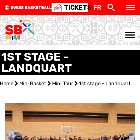
TICKETS
FR
NATIONAL TEAMS
1ST STAGE -
LANDQUART
CENTRE NATIONAL
NATIONAL COMPETITIONS
Home
Mini Basket
Mini Tour
1st stage - Landquart
EVENTS
3X3
YOUTH
MINI BASKET