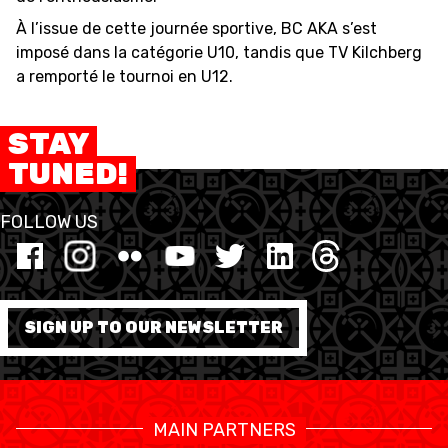
À l’issue de cette journée sportive, BC AKA s’est
imposé dans la catégorie U10, tandis que TV Kilchberg
ÉTHIQUE ET
a remporté le tournoi en U12.
MEDIAS
STATS
INTÉGRITÉ
STAY
TUNED!
FOLLOW US
SIGN UP TO OUR NEWSLETTER
MAIN PARTNERS