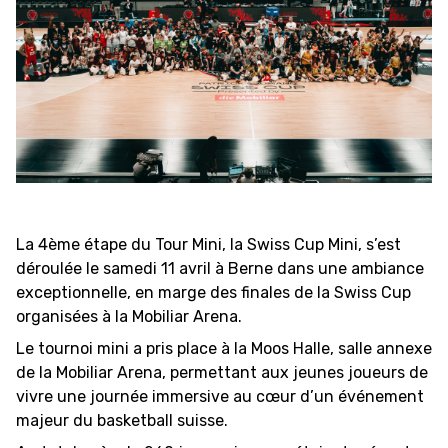
FORMATION
FÉDÉRATION
BASKET EN FAUTEUIL
ROULANT
MOBILIÈRE BASKETBALL
GAMES
La 4ème étape du Tour Mini, la Swiss Cup Mini, s’est
déroulée le samedi 11 avril à Berne dans une ambiance
exceptionnelle, en marge des finales de la Swiss Cup
SWISS BASKETBALL
SWISS BASKETBALL
organisées à la Mobiliar Arena.
NEWS CENTER
TV
APP
Le tournoi mini a pris place à la Moos Halle, salle annexe
de la Mobiliar Arena, permettant aux jeunes joueurs de
vivre une journée immersive au cœur d’un événement
majeur du basketball suisse.
RESOURCE CENTER
CALENDRIER
SHOP