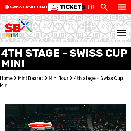
TICKETS
FR
NATIONAL TEAMS
4TH STAGE - SWISS CUP
MINI
CENTRE NATIONAL
NATIONAL COMPETITIONS
Home
Mini Basket
Mini Tour
4th stage - Swiss Cup
Mini
EVENTS
3X3
YOUTH
MINI BASKET