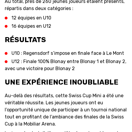
Au total, près de 260 jeunes joueurs étaient présents,
répartis dans deux catégories :
12 équipes en U10
ÉTHIQUE ET
MEDIAS
STATS
16 équipes en U12
INTÉGRITÉ
RÉSULTATS
U10 : Regensdorf s’impose en finale face à Le Mont
U12 : Finale 100% Blonay entre Blonay 1 et Blonay 2,
avec une victoire pour Blonay 2
UNE EXPÉRIENCE INOUBLIABLE
Au-delà des résultats, cette Swiss Cup Mini a été une
véritable réussite. Les jeunes joueurs ont eu
l’opportunité unique de participer à un tournoi national
tout en profitant de l’ambiance des finales de la Swiss
Cup à la Mobiliar Arena.