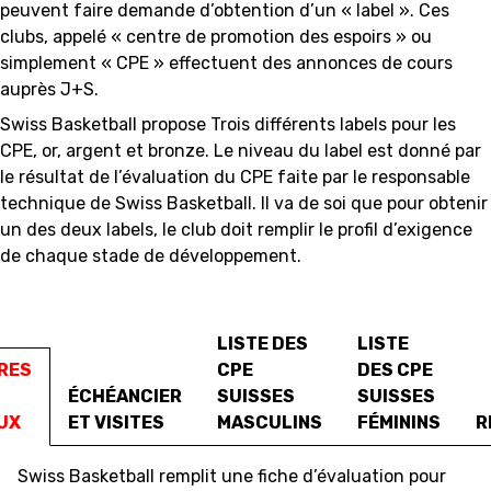
peuvent faire demande d’obtention d’un « label ». Ces
clubs, appelé « centre de promotion des espoirs » ou
FORMATION
simplement « CPE » effectuent des annonces de cours
auprès J+S.
FÉDÉRATION
Swiss Basketball propose Trois différents labels pour les
CPE, or, argent et bronze. Le niveau du label est donné par
BASKET EN FAUTEUIL
le résultat de l’évaluation du CPE faite par le responsable
ROULANT
technique de Swiss Basketball. Il va de soi que pour obtenir
un des deux labels, le club doit remplir le profil d’exigence
MOBILIÈRE BASKETBALL
de chaque stade de développement.
GAMES
SWISS BASKETBALL
SWISS BASKETBALL
LISTE DES
LISTE
NEWS CENTER
TV
APP
RES
CPE
DES CPE
ÉCHÉANCIER
SUISSES
SUISSES
UX
ET VISITES
MASCULINS
FÉMININS
R
RESOURCE CENTER
CALENDRIER
SHOP
Swiss Basketball remplit une fiche d’évaluation pour