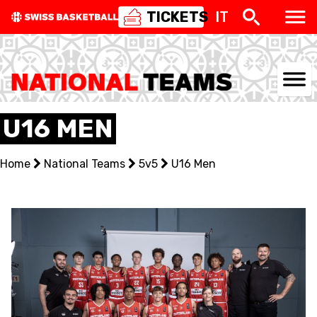
TICKETS
IT
NATIONAL TEAMS
U16 MEN
CENTRE NATIONAL
Home
National Teams
5v5
U16 Men
NATIONAL COMPETITIONS
EVENTS
3X3
YOUTH
MINI BASKET