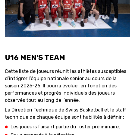
FORMAZIONE
FEDERAZIONE
BASKET IN CARROZZINA
U16 MEN'S TEAM
MOBILIARE BASKETBALL
GAMES
Cette liste de joueurs réunit les athlètes susceptibles
d’intégrer l’équipe nationale senior au cours de la
saison 2025-26. Il pourra évoluer en fonction des
SWISS BASKETBALL
SWISS BASKETBALL
performances et progrès individuels des joueurs
NEWS CENTER
TV
APP
observés tout au long de l’année.
La Direction Technique de Swiss Basketball et le staff
technique de chaque équipe sont habilités à définir :
Les joueurs faisant partie du roster préliminaire,
RESOURCE CENTER
CALENDARIO
SHOP