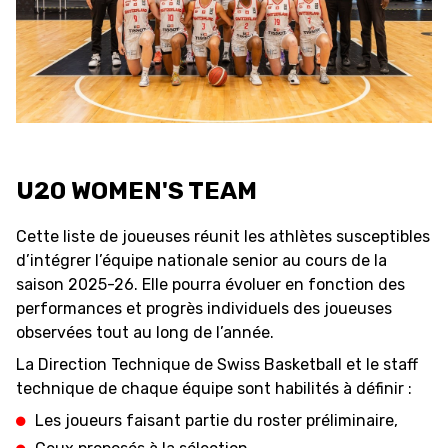
FORMAZIONE
FEDERAZIONE
BASKET IN CARROZZINA
U20 WOMEN'S TEAM
MOBILIARE BASKETBALL
GAMES
Cette liste de joueuses réunit les athlètes susceptibles
d’intégrer l’équipe nationale senior au cours de la
saison 2025-26. Elle pourra évoluer en fonction des
SWISS BASKETBALL
SWISS BASKETBALL
performances et progrès individuels des joueuses
NEWS CENTER
TV
APP
observées tout au long de l’année.
La Direction Technique de Swiss Basketball et le staff
technique de chaque équipe sont habilités à définir :
Les joueurs faisant partie du roster préliminaire,
RESOURCE CENTER
CALENDARIO
SHOP