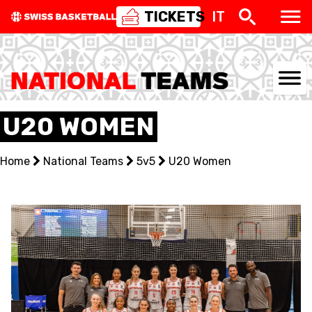
TICKETS
IT
NATIONAL TEAMS
U20 WOMEN
CENTRE NATIONAL
Home
National Teams
5v5
U20 Women
NATIONAL COMPETITIONS
EVENTS
3X3
YOUTH
MINI BASKET