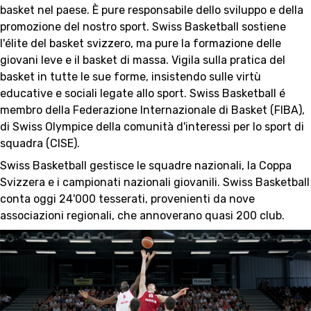
basket nel paese. È pure responsabile dello sviluppo e della
3X3
promozione del nostro sport. Swiss Basketball sostiene
l'élite del basket svizzero, ma pure la formazione delle
YOUTH
giovani leve e il basket di massa. Vigila sulla pratica del
basket in tutte le sue forme, insistendo sulle virtù
MINI BASKET
educative e sociali legate allo sport. Swiss Basketball é
membro della Federazione Internazionale di Basket (FIBA),
FORMAZIONE
di Swiss Olympice della comunità d'interessi per lo sport di
squadra (CISE).
FEDERAZIONE
Swiss Basketball gestisce le squadre nazionali, la Coppa
BASKET IN CARROZZINA
Svizzera e i campionati nazionali giovanili. Swiss Basketball
conta oggi 24'000 tesserati, provenienti da nove
MOBILIARE BASKETBALL
associazioni regionali, che annoverano quasi 200 club.
GAMES
SWISS BASKETBALL
SWISS BASKETBALL
NEWS CENTER
TV
APP