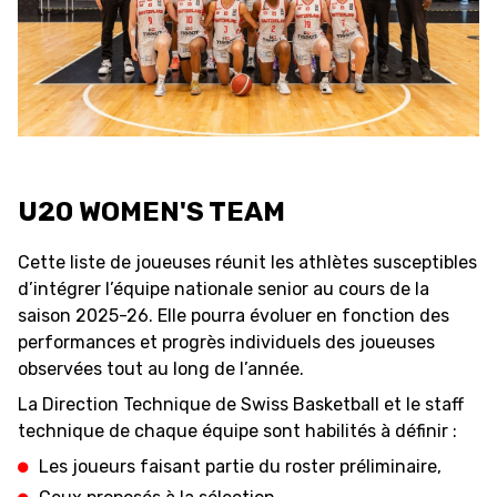
AUSBILDUNG
VERBAND
ROLLSTUHL-BASKETBALL
U20 WOMEN'S TEAM
MOBILIAR BASKETBALL
GAMES
Cette liste de joueuses réunit les athlètes susceptibles
d’intégrer l’équipe nationale senior au cours de la
saison 2025-26. Elle pourra évoluer en fonction des
SWISS BASKETBALL
SWISS BASKETBALL
performances et progrès individuels des joueuses
NEWS CENTER
TV
APP
observées tout au long de l’année.
La Direction Technique de Swiss Basketball et le staff
technique de chaque équipe sont habilités à définir :
Les joueurs faisant partie du roster préliminaire,
RESOURCE CENTER
KALENDER
SHOP