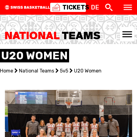
TICKETS
DE
NATIONAL TEAMS
U20 WOMEN
CENTRE NATIONAL
Home
National Teams
5v5
U20 Women
NATIONAL COMPETITIONS
EVENTS
3X3
YOUTH
MINI BASKET