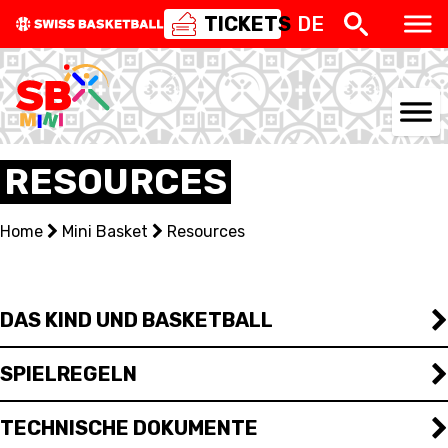
TICKETS
DE
NATIONAL TEAMS
RESOURCES
CENTRE NATIONAL
Home
Mini Basket
Resources
NATIONAL COMPETITIONS
EVENTS
DAS KIND UND BASKETBALL
3X3
SPIELREGELN
YOUTH
TECHNISCHE DOKUMENTE
MINI BASKET