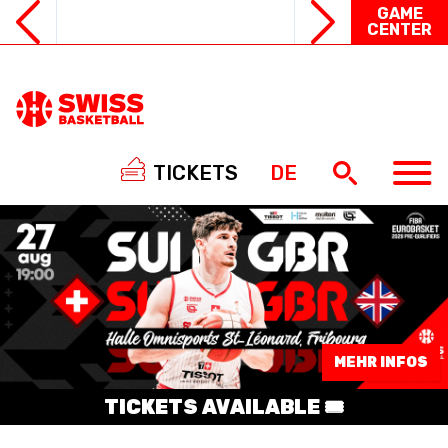
GAME
CENTER
TICKETS
DE
NATIONAL TEAMS
MEHR INFOS
CENTRE NATIONAL
TICKETS AVAILABLE 🎟️
NATIONAL COMPETITIONS