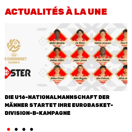
EVENTS
ACTUALITÉS À LA UNE
3X3
YOUTH
MINI BASKET
AUSBILDUNG
VERBAND
ROLLSTUHL-BASKETBALL
DIE U16-NATIONALMANNSCHAFT DER
D
MOBILIAR BASKETBALL
MÄNNER STARTET IHRE EUROBASKET-
Q
GAMES
DIVISION-B-KAMPAGNE