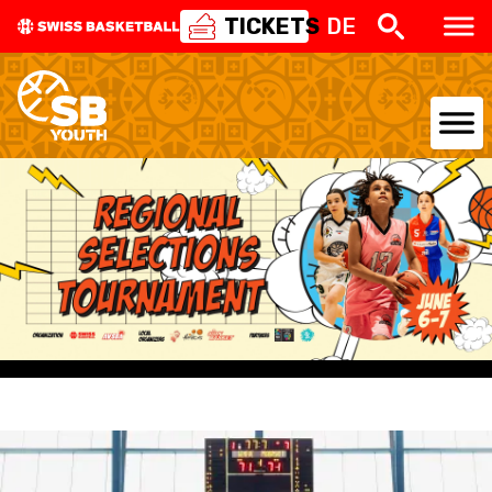
TICKETS
DE
NATIONAL TEAMS
CENTRE NATIONAL
NATIONAL COMPETITIONS
EVENTS
3X3
YOUTH
MINI BASKET