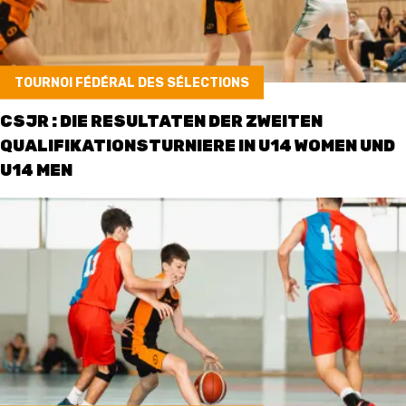
ETHIK UND
MEDIEN
STATS
TOURNOI FÉDÉRAL DES SÉLECTIONS
INTEGRITÄT
CSJR : DIE RESULTATEN DER ZWEITEN
QUALIFIKATIONSTURNIERE IN U14 WOMEN UND
U14 MEN