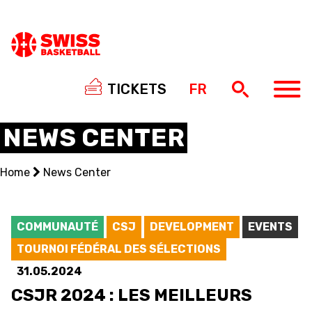
TICKETS
FR
NEWS CENTER
Home
News Center
NATIONAL TEAMS
CENTRE NATIONAL
COMMUNAUTÉ
CSJ
DEVELOPMENT
EVENTS
TOURNOI FÉDÉRAL DES SÉLECTIONS
NATIONAL COMPETITIONS
31.05.2024
EVENTS
CSJR 2024 : LES MEILLEURS