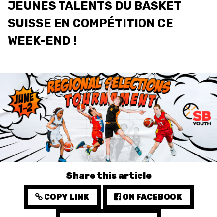
JEUNES TALENTS DU BASKET
3X3
SUISSE EN COMPÉTITION CE
YOUTH
WEEK-END !
MINI BASKET
FORMATION
FÉDÉRATION
BASKET EN FAUTEUIL
ROULANT
MOBILIÈRE BASKETBALL
GAMES
Share this article
COPY LINK
ON FACEBOOK
SWISS BASKETBALL
SWISS BASKETBALL
NEWS CENTER
TV
APP