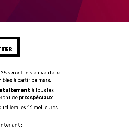
SHOP
TTER
ÉTHIQUE ET INTÉGRITÉ
025 seront mis en vente le
ibles à partir de mars.
ratuitement
à tous les
ieront de
prix spéciaux
.
ueillera les 16 meilleures
intenant :