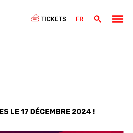
TICKETS
FR
SWISS
BASKETBALL
3X3
NIOR WOMEN
20 WOMEN
8 WOMEN
6 WOMEN
ES LE 17 DÉCEMBRE 2024 !
NIOR WOMEN