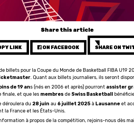
CALENDRIER
Share this article
PY LINK
ON FACEBOOK
SHARE ON TWI
STATS
 de billets pour la Coupe du Monde de Basketball FIBA U19 2
icketmaster
. Quant aux billets journaliers, ils seront dispon
ins de 19 an
s (nés en 2006 et après) pourront
assister g
 finale, et que les
membres
de
Swiss Basketball
bénéfic
e déroulera du
28 juin
au
6 juillet 2025
à
Lausanne
et acc
t la France et les États-Unis.
formation à propos de la compétition, rejoins-nous dès ma