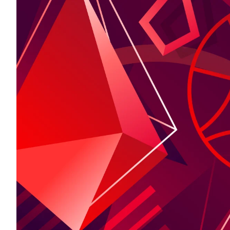
3X3
YOUTH
MINI BASKET
FORMATION
FÉDÉRATION
BASKET EN FAUTEUIL ROULANT
MOBILIÈRE BASKETBALL GAMES
NEWS CENTER