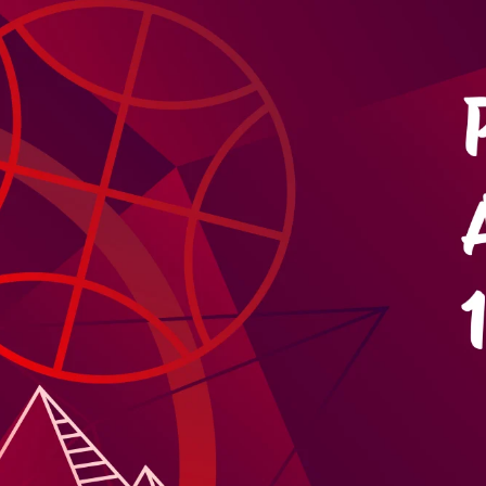
U23 MEN
U2
U21 MEN
U2
U17 MEN
U1
SWISS BASKETBALL TV