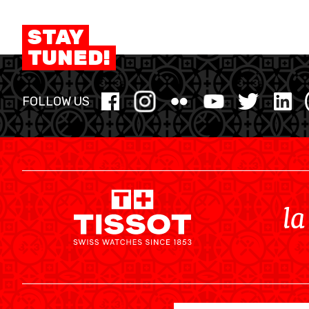
STAY
TUNED!
FOLLOW US