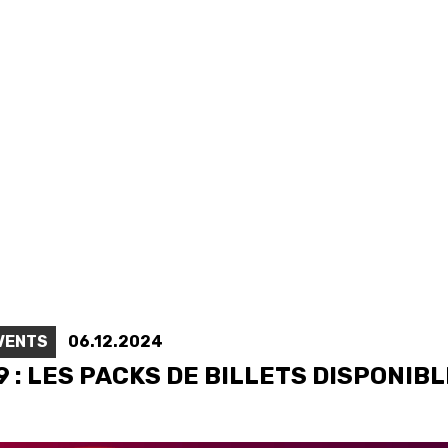
SWISS
L
BASKETBALL
LEAGUE WOMEN
5V5
SENIOR MEN
SE
U20 MEN
U
U18 MEN
U1
VENTS
06.12.2024
U16 MEN
U1
 : LES PACKS DE BILLETS DISPONIBL
3X3
SENIOR MEN
SE