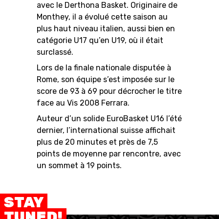
avec le Derthona Basket. Originaire de
Monthey, il a évolué cette saison au
plus haut niveau italien, aussi bien en
catégorie U17 qu’en U19, où il était
RESOURCE CENTER
CALENDRIER
SHOP
surclassé.
Lors de la finale nationale disputée à
Rome, son équipe s’est imposée sur le
score de 93 à 69 pour décrocher le titre
ÉTHIQUE ET
MEDIAS
STATS
INTÉGRITÉ
face au Vis 2008 Ferrara.
Auteur d’un solide EuroBasket U16 l’été
dernier, l’international suisse affichait
plus de 20 minutes et près de 7,5
points de moyenne par rencontre, avec
un sommet à 19 points.
STAY
TUNED!