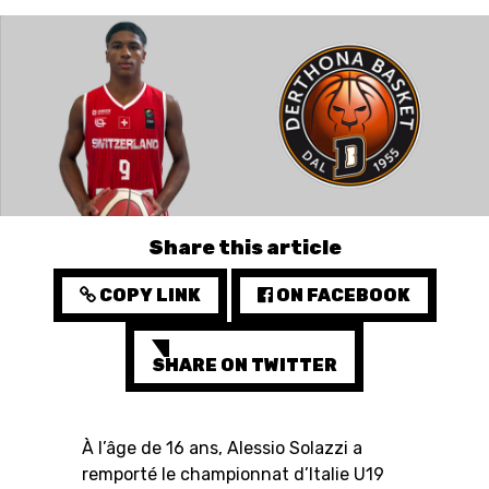
3X3
YOUTH
MINI BASKET
FORMATION
FÉDÉRATION
Share this article
BASKET EN FAUTEUIL
COPY LINK
ON FACEBOOK
ROULANT
MOBILIÈRE BASKETBALL
SHARE ON TWITTER
GAMES
À l’âge de 16 ans, Alessio Solazzi a
SWISS BASKETBALL
SWISS BASKETBALL
NEWS CENTER
remporté le championnat d’Italie U19
TV
APP