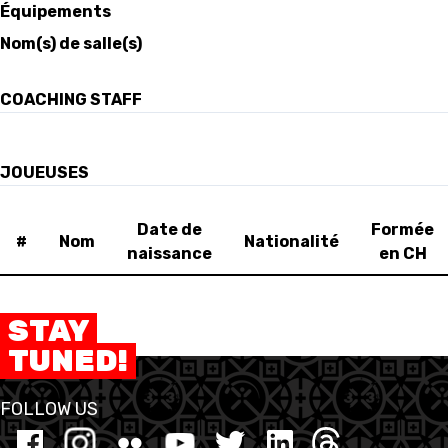
Équipements
Nom(s) de salle(s)
FORMATION
FÉDÉRATION
COACHING STAFF
BASKET EN FAUTEUIL
ROULANT
JOUEUSES
MOBILIÈRE BASKETBALL
Date de
Formée
GAMES
#
Nom
Nationalité
naissance
en CH
SWISS BASKETBALL
SWISS BASKETBALL
NEWS CENTER
STAY
TV
APP
TUNED!
FOLLOW US
RESOURCE CENTER
CALENDRIER
SHOP