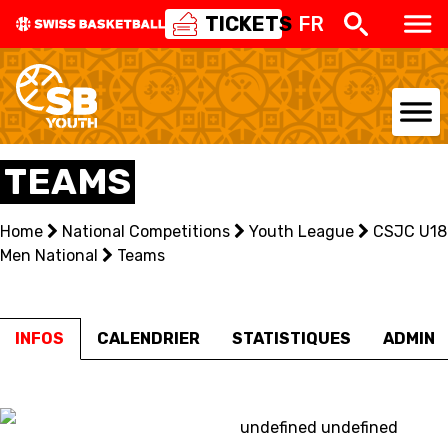
TICKETS
FR
NATIONAL TEAMS
TEAMS
CENTRE NATIONAL
Home
National Competitions
Youth League
CSJC U18
Men National
NATIONAL COMPETITIONS
Teams
EVENTS
INFOS
CALENDRIER
STATISTIQUES
ADMIN
3X3
YOUTH
undefined undefined
MINI BASKET