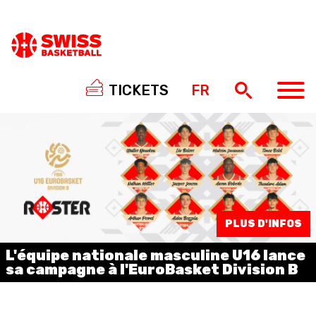
TICKETS
FR
NATIONAL TEAMS
PLUS D'INFOS
CENTRE NATIONAL
L'équipe nationale masculine U16 lance
NATIONAL COMPETITIONS
sa campagne à l'EuroBasket Division B
EVENTS