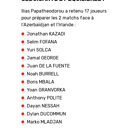
Ilias Papatheodorou a retenu 17 joueurs
pour préparer les 2 matchs face à
l’Azerbaïdjan et l’Irlande :
RESOURCE CENTER
CALENDRIER
SHOP
Jonathan KAZADI
Selim FOFANA
Yuri SOLCA
ÉTHIQUE ET
MEDIAS
STATS
Jamal GEORGE
INTÉGRITÉ
Juan DE LA FUENTE
Noah BURRELL
Boris MBALA
Yoan GRANVORKA
Anthony POLITE
Dayan NESSAH
Dylan DUCOMMUN
Marko MLADJAN