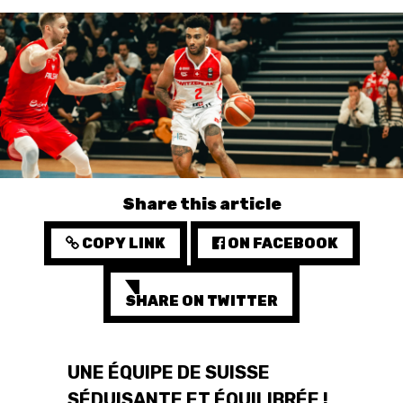
3X3
YOUTH
MINI BASKET
FORMATION
FÉDÉRATION
Share this article
BASKET EN FAUTEUIL
COPY LINK
ON FACEBOOK
ROULANT
MOBILIÈRE BASKETBALL
SHARE ON TWITTER
GAMES
UNE ÉQUIPE DE SUISSE
SWISS BASKETBALL
SWISS BASKETBALL
NEWS CENTER
TV
APP
SÉDUISANTE ET ÉQUILIBRÉE !