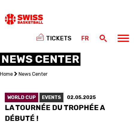
TICKETS
FR
NEWS CENTER
Home
News Center
NATIONAL TEAMS
CENTRE NATIONAL
WORLD CUP
EVENTS
02.05.2025
LA TOURNÉE DU TROPHÉE A
NATIONAL COMPETITIONS
DÉBUTÉ !
EVENTS