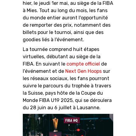
hier, le jeudi 1er mai, au siège de la FIBA
à Mies. Tout au long du mois, les fans
du monde entier auront l'opportunité
de remporter des prix, notamment des
RESOURCE CENTER
CALENDRIER
SHOP
billets pour le tournoi, ainsi que des
goodies liés à l'événement.
La tournée comprend huit étapes
virtuelles, débutant au siège de la
ÉTHIQUE ET
MEDIAS
STATS
INTÉGRITÉ
FIBA. En suivant le
compte officiel
de
l'événement et de
Next Gen Hoops
sur
les réseaux sociaux, les fans pourront
suivre le parcours du trophée à travers
la Suisse, pays hôte de la Coupe du
Monde FIBA U19 2025, qui se déroulera
du 28 juin au 6 juillet à Lausanne.