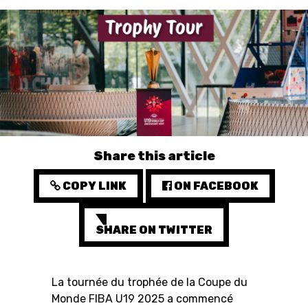
3X3
YOUTH
MINI BASKET
FORMATION
FÉDÉRATION
Share this article
BASKET EN FAUTEUIL
COPY LINK
ON FACEBOOK
ROULANT
MOBILIÈRE BASKETBALL
SHARE ON TWITTER
GAMES
La tournée du trophée de la Coupe du
SWISS BASKETBALL
SWISS BASKETBALL
NEWS CENTER
Monde FIBA U19 2025 a commencé
TV
APP