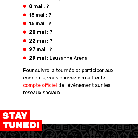
8 mai
: ❓
13 mai
: ❓
15 mai
: ❓
20 mai
: ❓
22 mai
: ❓
27 mai
: ❓
29 mai
: Lausanne Arena
Pour suivre la tournée et participer aux
concours, vous pouvez consulter le
compte officiel
de l'événement sur les
réseaux sociaux.
STAY
TUNED!