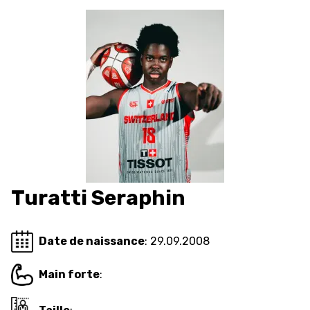
FORMATION
FÉDÉRATION
BASKET EN FAUTEUIL
ROULANT
MOBILIÈRE BASKETBALL
GAMES
Turatti Seraphin
SWISS BASKETBALL
SWISS BASKETBALL
NEWS CENTER
TV
APP
Date de naissance
: 29.09.2008
Main forte
:
RESOURCE CENTER
CALENDRIER
SHOP