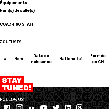
Équipements
Nom(s) de salle(s)
FORMATION
FÉDÉRATION
COACHING STAFF
BASKET EN FAUTEUIL
ROULANT
JOUEUSES
MOBILIÈRE BASKETBALL
Date de
Formée
GAMES
#
Nom
Nationalité
naissance
en CH
SWISS BASKETBALL
SWISS BASKETBALL
NEWS CENTER
STAY
TV
APP
TUNED!
FOLLOW US
RESOURCE CENTER
CALENDRIER
SHOP