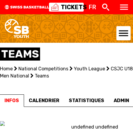
TICKETS
FR
NATIONAL TEAMS
TEAMS
CENTRE NATIONAL
Home
National Competitions
Youth League
CSJC U18
Men National
NATIONAL COMPETITIONS
Teams
EVENTS
INFOS
CALENDRIER
STATISTIQUES
ADMIN
3X3
YOUTH
undefined undefined
MINI BASKET