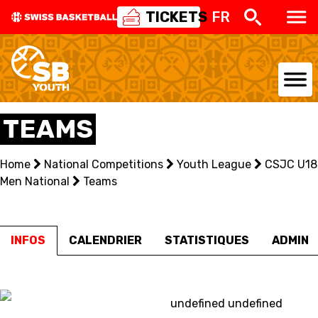
TICKETS
FR
NATIONAL TEAMS
TEAMS
CENTRE NATIONAL
Home
National Competitions
Youth League
CSJC U18
Men National
NATIONAL COMPETITIONS
Teams
EVENTS
INFOS
CALENDRIER
STATISTIQUES
ADMIN
3X3
YOUTH
undefined undefined
MINI BASKET