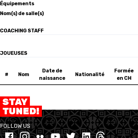
Équipements
Nom(s) de salle(s)
FORMATION
FÉDÉRATION
COACHING STAFF
BASKET EN FAUTEUIL
ROULANT
JOUEUSES
MOBILIÈRE BASKETBALL
Date de
Formée
GAMES
#
Nom
Nationalité
naissance
en CH
SWISS BASKETBALL
SWISS BASKETBALL
NEWS CENTER
STAY
TV
APP
TUNED!
FOLLOW US
RESOURCE CENTER
CALENDRIER
SHOP