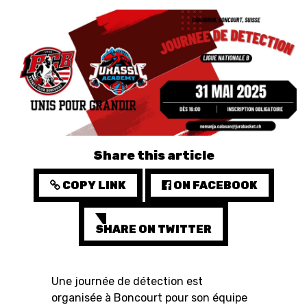
3X3
YOUTH
MINI BASKET
FORMATION
FÉDÉRATION
Share this article
BASKET EN FAUTEUIL
COPY LINK
ON FACEBOOK
ROULANT
MOBILIÈRE BASKETBALL
SHARE ON TWITTER
GAMES
Une journée de détection est
SWISS BASKETBALL
SWISS BASKETBALL
NEWS CENTER
organisée à Boncourt pour son équipe
TV
APP