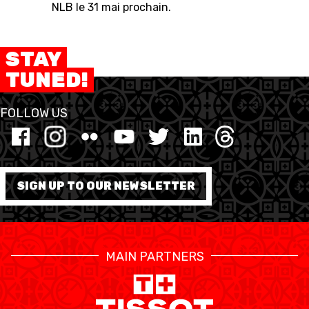
NLB le 31 mai prochain.
STAY
RESOURCE CENTER
CALENDRIER
SHOP
TUNED!
FOLLOW US
ÉTHIQUE ET
MEDIAS
STATS
INTÉGRITÉ
SIGN UP TO OUR NEWSLETTER
MAIN PARTNERS