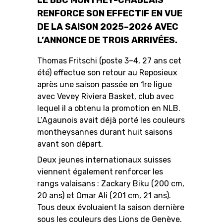
RENFORCE SON EFFECTIF EN VUE
DE LA SAISON 2025–2026 AVEC
L’ANNONCE DE TROIS ARRIVÉES.
RESOURCE CENTER
CALENDRIER
SHOP
Thomas Fritschi (poste 3–4, 27 ans cet
été) effectue son retour au Reposieux
après une saison passée en 1re ligue
ÉTHIQUE ET
avec Vevey Riviera Basket, club avec
MEDIAS
STATS
INTÉGRITÉ
lequel il a obtenu la promotion en NLB.
L’Agaunois avait déjà porté les couleurs
montheysannes durant huit saisons
avant son départ.
Deux jeunes internationaux suisses
viennent également renforcer les
rangs valaisans : Zackary Biku (200 cm,
20 ans) et Omar Ali (201 cm, 21 ans).
Tous deux évoluaient la saison dernière
sous les couleurs des Lions de Genève,