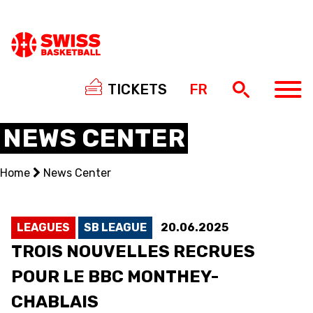
TICKETS
FR
NEWS CENTER
Home
News Center
NATIONAL TEAMS
CENTRE NATIONAL
LEAGUES
SB LEAGUE
20.06.2025
TROIS NOUVELLES RECRUES
NATIONAL COMPETITIONS
POUR LE BBC MONTHEY-
EVENTS
CHABLAIS