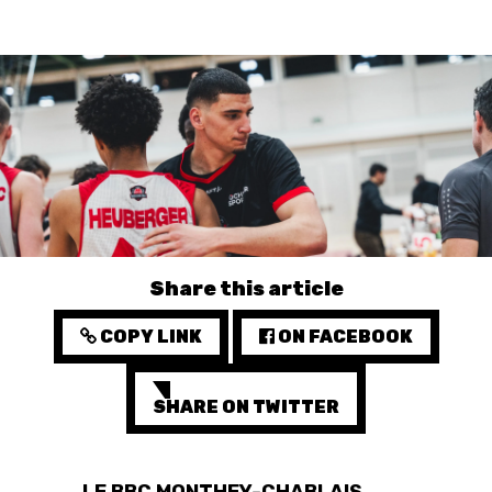
3X3
YOUTH
MINI BASKET
FORMATION
FÉDÉRATION
BASKET EN FAUTEUIL
Share this article
ROULANT
COPY LINK
ON FACEBOOK
MOBILIÈRE BASKETBALL
GAMES
SHARE ON TWITTER
SWISS BASKETBALL
SWISS BASKETBALL
NEWS CENTER
TV
APP
LE BBC MONTHEY-CHABLAIS