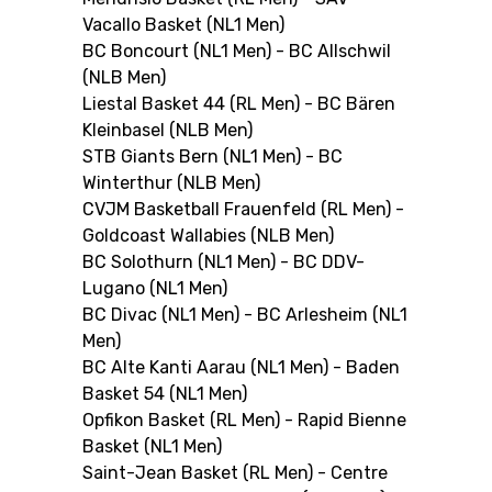
Vacallo Basket (NL1 Men)
BC Boncourt (NL1 Men) - BC Allschwil
(NLB Men)
RESOURCE CENTER
KALENDER
SHOP
Liestal Basket 44 (RL Men) - BC Bären
Kleinbasel (NLB Men)
STB Giants Bern (NL1 Men) - BC
Winterthur (NLB Men)
ETHIK UND
CVJM Basketball Frauenfeld (RL Men) -
MEDIEN
STATS
INTEGRITÄT
Goldcoast Wallabies (NLB Men)
BC Solothurn (NL1 Men) - BC DDV-
Lugano (NL1 Men)
BC Divac (NL1 Men) - BC Arlesheim (NL1
Men)
BC Alte Kanti Aarau (NL1 Men) - Baden
Basket 54 (NL1 Men)
Opfikon Basket (RL Men) - Rapid Bienne
Basket (NL1 Men)
Saint-Jean Basket (RL Men) - Centre