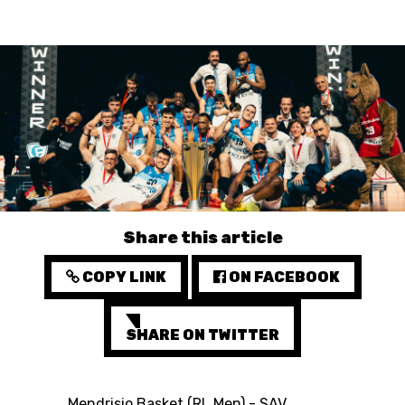
3X3
YOUTH
MINI BASKET
AUSBILDUNG
VERBAND
ROLLSTUHL-BASKETBALL
Share this article
MOBILIAR BASKETBALL
COPY LINK
ON FACEBOOK
GAMES
SHARE ON TWITTER
SWISS BASKETBALL
SWISS BASKETBALL
NEWS CENTER
TV
APP
Mendrisio Basket (RL Men) - SAV