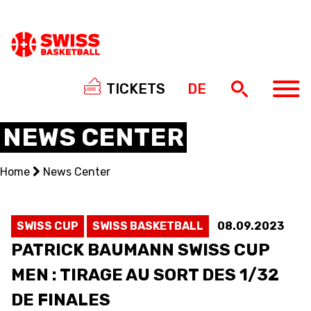
TICKETS
DE
NEWS CENTER
Home
News Center
NATIONAL TEAMS
CENTRE NATIONAL
SWISS CUP
SWISS BASKETBALL
08.09.2023
PATRICK BAUMANN SWISS CUP
NATIONAL COMPETITIONS
MEN : TIRAGE AU SORT DES 1/32
EVENTS
DE FINALES