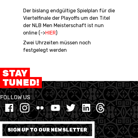
Der bislang endgültige Spielplan für die
Viertelfinale der Playoffs um den Titel
der NLB Men Meisterschaft ist nun
RESOURCE CENTER
KALENDER
SHOP
online (->
HIER
)
Zwei Uhrzeiten müssen noch
festgelegt werden
ETHIK UND
MEDIEN
STATS
INTEGRITÄT
STAY
TUNED!
FOLLOW US
SIGN UP TO OUR NEWSLETTER