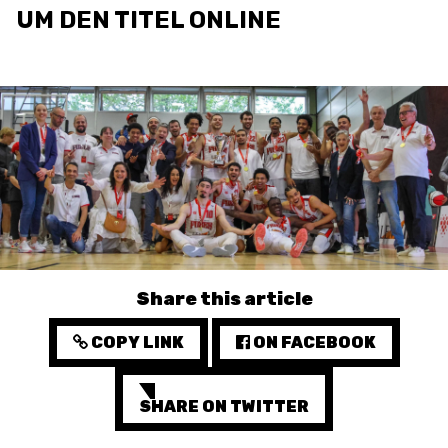
UM DEN TITEL ONLINE
3X3
YOUTH
MINI BASKET
AUSBILDUNG
VERBAND
ROLLSTUHL-BASKETBALL
Share this article
MOBILIAR BASKETBALL
GAMES
COPY LINK
ON FACEBOOK
SHARE ON TWITTER
SWISS BASKETBALL
SWISS BASKETBALL
NEWS CENTER
TV
APP