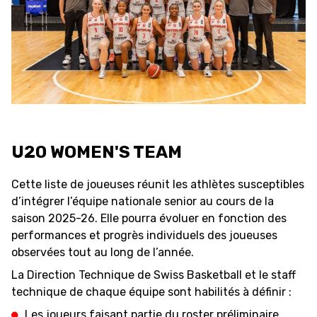
FORMATION
FÉDÉRATION
BASKET EN FAUTEUIL
ROULANT
U20 WOMEN'S TEAM
MOBILIÈRE BASKETBALL
GAMES
Cette liste de joueuses réunit les athlètes susceptibles
d’intégrer l’équipe nationale senior au cours de la
SWISS BASKETBALL
SWISS BASKETBALL
saison 2025-26. Elle pourra évoluer en fonction des
NEWS CENTER
TV
APP
performances et progrès individuels des joueuses
observées tout au long de l’année.
La Direction Technique de Swiss Basketball et le staff
technique de chaque équipe sont habilités à définir :
RESOURCE CENTER
CALENDRIER
SHOP
Les joueurs faisant partie du roster préliminaire,