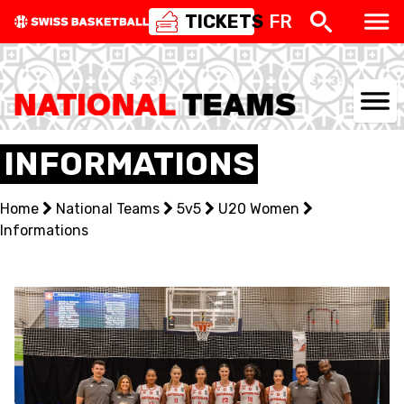
TICKETS
FR
NATIONAL TEAMS
INFORMATIONS
CENTRE NATIONAL
Home
National Teams
5v5
U20 Women
Informations
NATIONAL COMPETITIONS
EVENTS
3X3
YOUTH
MINI BASKET