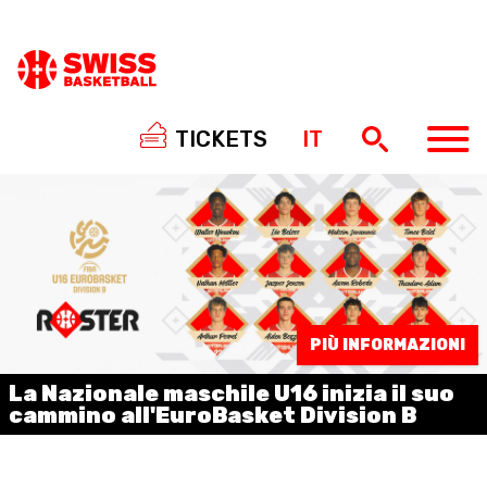
TICKETS
IT
NATIONAL TEAMS
PIÙ INFORMAZIONI
CENTRE NATIONAL
La Nazionale maschile U16 inizia il suo
NATIONAL COMPETITIONS
cammino all'EuroBasket Division B
EVENTS