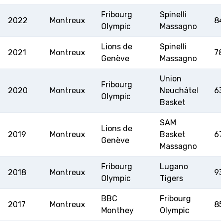
RESOURCE CENTER
CALENDRIER
SHOP
Fribourg
Spinelli
2022
Montreux
8
Olympic
Massagno
Lions de
Spinelli
2021
Montreux
7
Genève
Massagno
ÉTHIQUE ET
MEDIAS
STATS
INTÉGRITÉ
Union
Fribourg
2020
Montreux
Neuchâtel
6
Olympic
Basket
SAM
Lions de
2019
Montreux
Basket
6
Genève
Massagno
Fribourg
Lugano
2018
Montreux
9
Olympic
Tigers
BBC
Fribourg
2017
Montreux
8
Monthey
Olympic