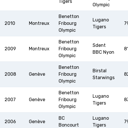
Tigers
Olympic
Benetton
Lugano
2010
Montreux
Fribourg
7
Tigers
Olympic
Benetton
Sdent
2009
Montreux
Fribourg
8
BBC Nyon
Olympic
Benetton
Birstal
2008
Genève
Fribourg
8
Starwings
Olympic
Benetton
Lugano
2007
Genève
Fribourg
8
Tigers
Olympic
BC
Lugano
2006
Genève
7
Boncourt
Tigers