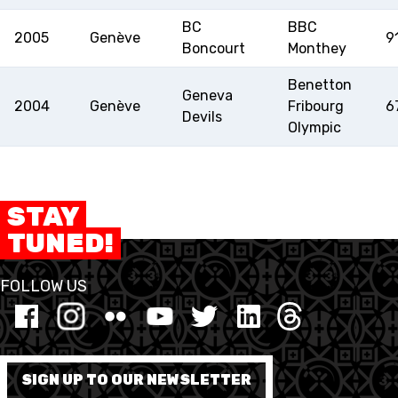
BC
BBC
2005
Genève
9
Boncourt
Monthey
Benetton
Geneva
2004
Genève
Fribourg
6
Devils
Olympic
STAY
TUNED!
FOLLOW US
SIGN UP TO OUR NEWSLETTER