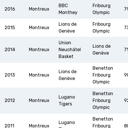
BBC
Fribourg
2016
Montreux
7
Monthey
Olympic
Lions de
Fribourg
2015
Montreux
7
Genève
Olympic
Union
Lions de
2014
Montreux
Neuchâtel
7
Genève
Basket
Benetton
Lions de
2013
Montreux
Fribourg
9
Genève
Olympic
Benetton
Lugano
2012
Montreux
Fribourg
9
Tigers
Olympic
Benetton
Lugano
2011
Montreux
Fribourg
8