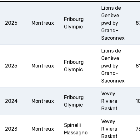
Lions de
MINI BASKET
Genève
Fribourg
2026
Montreux
pwd by
8
Olympic
FORMATION
Grand-
Saconnex
FÉDÉRATION
Lions de
Genève
BASKET EN FAUTEUIL
Fribourg
2025
Montreux
pwd by
8
ROULANT
Olympic
Grand-
Saconnex
MOBILIÈRE BASKETBALL
GAMES
Vevey
Fribourg
2024
Montreux
Riviera
1
Olympic
Basket
SWISS BASKETBALL
SWISS BASKETBALL
NEWS CENTER
TV
APP
Vevey
Spinelli
2023
Montreux
Riviera
7
Massagno
Basket