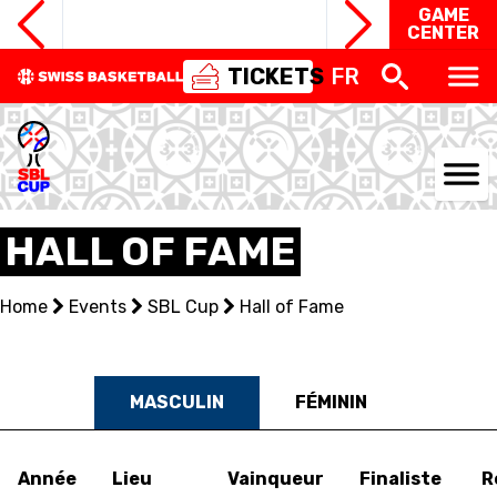
GAME
CENTER
TICKETS
FR
NATIONAL TEAMS
HALL OF FAME
CENTRE NATIONAL
Home
Events
SBL Cup
Hall of Fame
NATIONAL COMPETITIONS
EVENTS
MASCULIN
FÉMININ
3X3
Année
Lieu
Vainqueur
Finaliste
R
YOUTH