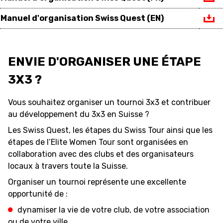
Manuel d'organisation Swiss Quest (EN)
FORMAZIONE
FEDERAZIONE
ENVIE D'ORGANISER UNE ÉTAPE
BASKET IN CARROZZINA
3X3 ?
MOBILIARE BASKETBALL
Vous souhaitez organiser un tournoi 3x3 et contribuer
GAMES
au développement du 3x3 en Suisse ?
Les Swiss Quest, les étapes du Swiss Tour ainsi que les
étapes de l’Elite Women Tour sont organisées en
SWISS BASKETBALL
SWISS BASKETBALL
collaboration avec des clubs et des organisateurs
NEWS CENTER
TV
APP
locaux à travers toute la Suisse.
Organiser un tournoi représente une excellente
opportunité de :
dynamiser la vie de votre club, de votre association
RESOURCE CENTER
CALENDARIO
SHOP
ou de votre ville