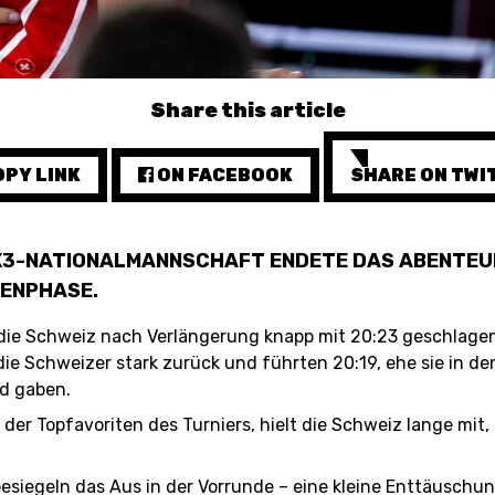
KALENDER
Share this article
PY LINK
ON FACEBOOK
SHARE ON TWI
STATS
3X3-NATIONALMANNSCHAFT ENDETE DAS ABENTEU
PENPHASE.
 die Schweiz nach Verlängerung knapp mit 20:23 geschlage
ie Schweizer stark zurück und führten 20:19, ehe sie in d
d gaben.
der Topfavoriten des Turniers, hielt die Schweiz lange mit
esiegeln das Aus in der Vorrunde – eine kleine Enttäuschu