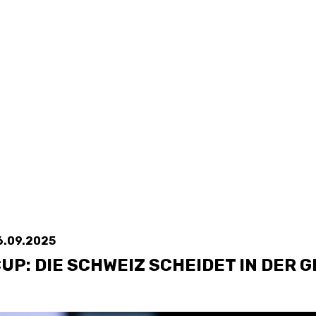
SWISS
L
BASKETBALL
LEAGUE WOMEN
5V5
SENIOR MEN
SE
U20 MEN
U
U18 MEN
U1
6.09.2025
U16 MEN
U1
CUP: DIE SCHWEIZ SCHEIDET IN DER
3X3
SENIOR MEN
SE