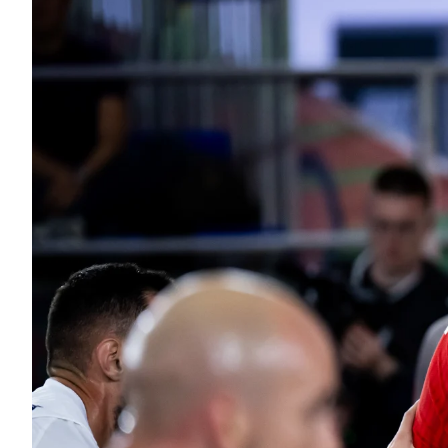
3X3
YOUTH
MINI BASKET
AUSBILDUNG
VERBAND
ROLLSTUHL-BASKETBALL
MOBILIAR BASKETBALL GAMES
NEWS CENTER