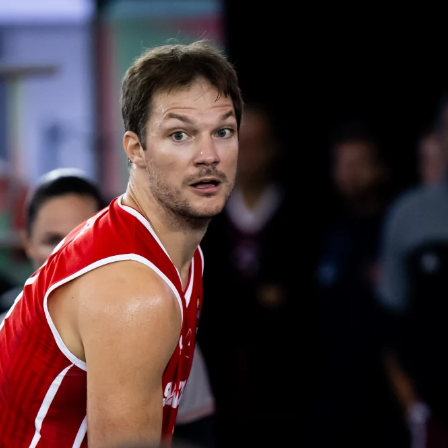
U23 MEN
U2
U21 MEN
U2
U17 MEN
U1
SWISS BASKETBALL TV