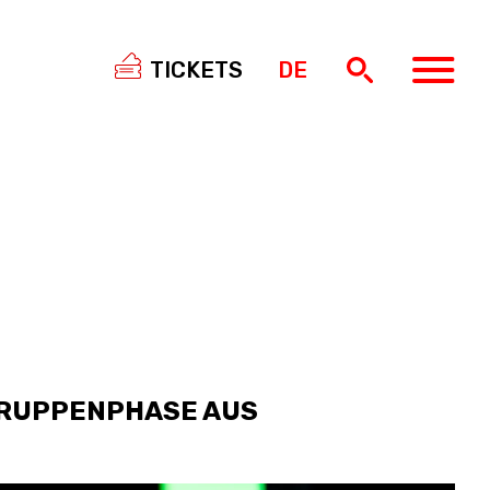
TICKETS
DE
SWISS
BASKETBALL
3X3
NIOR WOMEN
20 WOMEN
8 WOMEN
6 WOMEN
 GRUPPENPHASE AUS
NIOR WOMEN