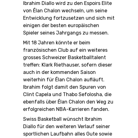
Ibrahim Diallo wird zu den Espoirs Elite
von Élan Chalon wechseln, um seine
Entwicklung fortzusetzen und sich mit
einigen der besten europäischen
RESOURCE CENTER
KALENDER
SHOP
Spieler seines Jahrgangs zu messen.
Mit 18 Jahren könnte er beim
französischen Club auf ein weiteres
grosses Schweizer Basketballtalent
ETHIK UND
MEDIEN
STATS
INTEGRITÄT
treffen: Klark Riethauser, sofern dieser
auch in der kommenden Saison
weiterhin für Élan Chalon aufläuft.
Ibrahim folgt damit den Spuren von
Clint Capela und Thabo Sefolosha, die
ebenfalls über Élan Chalon den Weg zu
erfolgreichen NBA-Karrieren fanden.
Swiss Basketball wünscht Ibrahim
Diallo für den weiteren Verlauf seiner
sportlichen Laufbahn alles Gute sowie