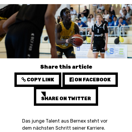
3X3
YOUTH
MINI BASKET
AUSBILDUNG
VERBAND
Share this article
ROLLSTUHL-BASKETBALL
COPY LINK
ON FACEBOOK
MOBILIAR BASKETBALL
GAMES
SHARE ON TWITTER
Das junge Talent aus Bernex steht vor
SWISS BASKETBALL
SWISS BASKETBALL
NEWS CENTER
dem nächsten Schritt seiner Karriere.
TV
APP