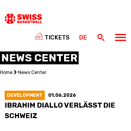
TICKETS
DE
NEWS CENTER
Home
News Center
NATIONAL TEAMS
CENTRE NATIONAL
DEVELOPMENT
01.06.2026
IBRAHIM DIALLO VERLÄSST DIE
NATIONAL COMPETITIONS
SCHWEIZ
EVENTS