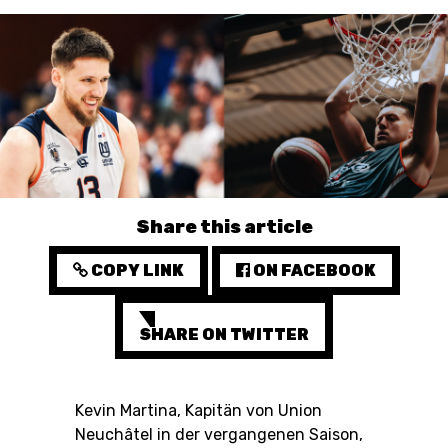
3X3
YOUTH
MINI BASKET
AUSBILDUNG
VERBAND
Share this article
ROLLSTUHL-BASKETBALL
COPY LINK
ON FACEBOOK
MOBILIAR BASKETBALL
GAMES
SHARE ON TWITTER
Kevin Martina, Kapitän von Union
SWISS BASKETBALL
SWISS BASKETBALL
NEWS CENTER
Neuchâtel in der vergangenen Saison,
TV
APP