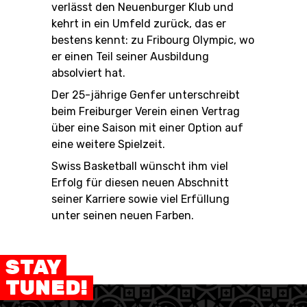
verlässt den Neuenburger Klub und
kehrt in ein Umfeld zurück, das er
bestens kennt: zu Fribourg Olympic, wo
er einen Teil seiner Ausbildung
RESOURCE CENTER
KALENDER
SHOP
absolviert hat.
Der 25-jährige Genfer unterschreibt
beim Freiburger Verein einen Vertrag
über eine Saison mit einer Option auf
ETHIK UND
MEDIEN
STATS
INTEGRITÄT
eine weitere Spielzeit.
Swiss Basketball wünscht ihm viel
Erfolg für diesen neuen Abschnitt
seiner Karriere sowie viel Erfüllung
unter seinen neuen Farben.
STAY
TUNED!