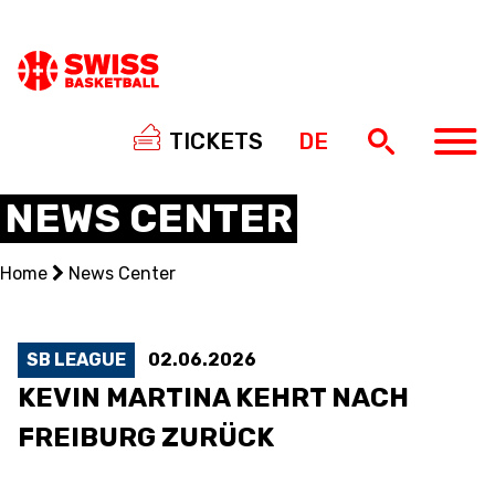
TICKETS
DE
NEWS CENTER
Home
News Center
NATIONAL TEAMS
CENTRE NATIONAL
SB LEAGUE
02.06.2026
KEVIN MARTINA KEHRT NACH
NATIONAL COMPETITIONS
FREIBURG ZURÜCK
EVENTS