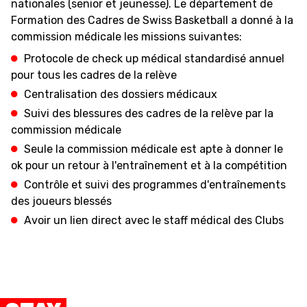
nationales (senior et jeunesse). Le département de
Formation des Cadres de Swiss Basketball a donné à la
FORMAZIONE
commission médicale les missions suivantes:
Protocole de check up médical standardisé annuel
FEDERAZIONE
pour tous les cadres de la relève
Centralisation des dossiers médicaux
BASKET IN CARROZZINA
Suivi des blessures des cadres de la relève par la
commission médicale
MOBILIARE BASKETBALL
GAMES
Seule la commission médicale est apte à donner le
ok pour un retour à l'entraînement et à la compétition
Contrôle et suivi des programmes d'entraînements
des joueurs blessés
SWISS BASKETBALL
SWISS BASKETBALL
NEWS CENTER
Avoir un lien direct avec le staff médical des Clubs
TV
APP
RESOURCE CENTER
CALENDARIO
SHOP