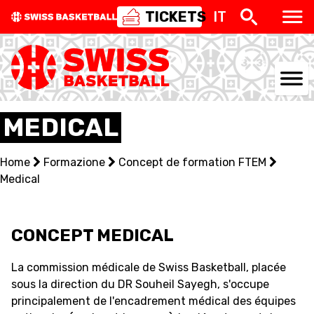
TICKETS
IT
NATIONAL TEAMS
MEDICAL
CENTRE NATIONAL
Home
Formazione
Concept de formation FTEM
Medical
NATIONAL COMPETITIONS
EVENTS
​CONCEPT MEDICAL
3X3
La commission médicale de Swiss Basketball, placée
YOUTH
sous la direction du DR Souheil Sayegh, s'occupe
principalement de l'encadrement médical des équipes
MINI BASKET