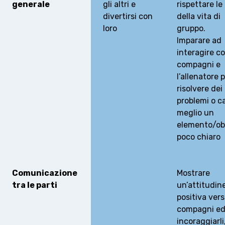
generale
gli altri e
rispettare le
divertirsi con
della vita di
loro
gruppo.
MEDIAS
STATS
ETICA E INTEGRITÀ
Imparare ad
interagire co
compagni e
l’allenatore 
risolvere dei
problemi o c
meglio un
elemento/ob
poco chiaro
Comunicazione
Mostrare
tra le parti
un’attitudin
positiva vers
compagni e
incoraggiarli