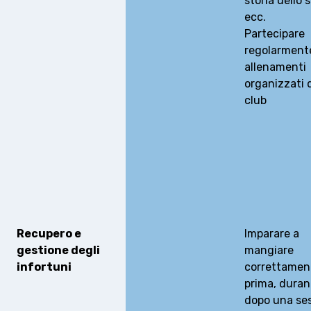
storia dello s
ecc.
Partecipare
regolarmente
allenamenti
organizzati 
club
Recupero e
Imparare a
gestione degli
mangiare
infortuni
correttamen
prima, duran
dopo una se