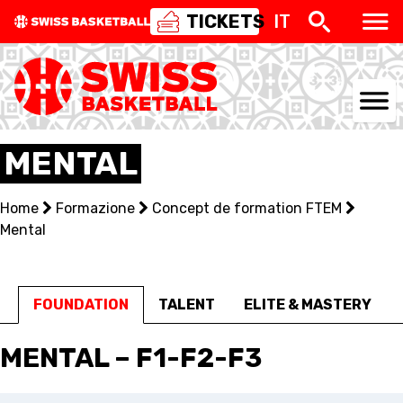
TICKETS
IT
NATIONAL TEAMS
MENTAL
CENTRE NATIONAL
Home
Formazione
Concept de formation FTEM
Mental
NATIONAL COMPETITIONS
EVENTS
FOUNDATION
TALENT
ELITE & MASTERY
3X3
MENTAL – F1-F2-F3
YOUTH
MINI BASKET