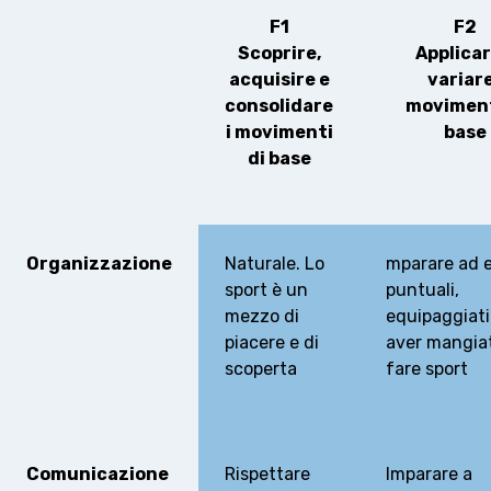
F1
F2
FORMAZIONE
Scoprire,
Applicar
acquisire e
variare
FEDERAZIONE
consolidare
moviment
i movimenti
base
BASKET IN CARROZZINA
di base
MOBILIARE BASKETBALL
GAMES
Organizzazione
Naturale. Lo
mparare ad 
sport è un
puntuali,
mezzo di
equipaggiati
SWISS BASKETBALL
SWISS BASKETBALL
piacere e di
aver mangia
NEWS CENTER
TV
APP
scoperta
fare sport
RESOURCE CENTER
CALENDARIO
SHOP
Comunicazione
Rispettare
Imparare a