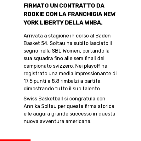
FIRMATO UN CONTRATTO DA
ROOKIE CON LA FRANCHIGIA NEW
YORK LIBERTY DELLA WNBA.
RESOURCE CENTER
CALENDARIO
SHOP
Arrivata a stagione in corso al Baden
Basket 54, Soltau ha subito lasciato il
segno nella SBL Women, portando la
sua squadra fino alle semifinali del
MEDIAS
STATS
ETICA E INTEGRITÀ
campionato svizzero. Nei playoff ha
registrato una media impressionante di
17.5 punti e 8.8 rimbalzi a partita,
dimostrando tutto il suo talento.
Swiss Basketball si congratula con
Annika Soltau per questa firma storica
e le augura grande successo in questa
nuova avventura americana.