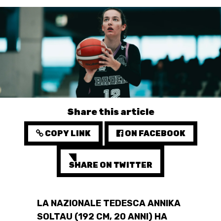
3X3
YOUTH
MINI BASKET
FORMAZIONE
FEDERAZIONE
Share this article
BASKET IN CARROZZINA
COPY LINK
ON FACEBOOK
MOBILIARE BASKETBALL
GAMES
SHARE ON TWITTER
LA NAZIONALE TEDESCA ANNIKA
SWISS BASKETBALL
SWISS BASKETBALL
NEWS CENTER
SOLTAU (192 CM, 20 ANNI) HA
TV
APP