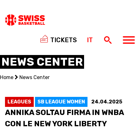
TICKETS
IT
NEWS CENTER
Home
News Center
NATIONAL TEAMS
CENTRE NATIONAL
LEAGUES
SB LEAGUE WOMEN
24.04.2025
ANNIKA SOLTAU FIRMA IN WNBA
NATIONAL COMPETITIONS
CON LE NEW YORK LIBERTY
EVENTS