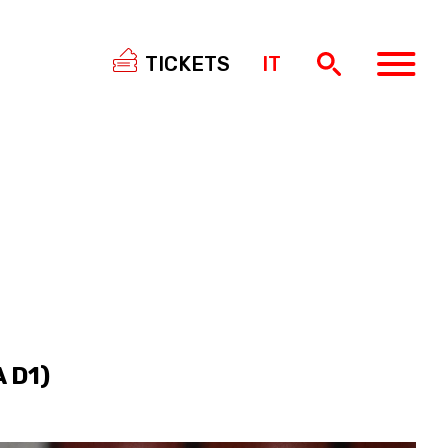
TICKETS
IT
SWISS
BASKETBALL
3X3
NIOR WOMEN
20 WOMEN
8 WOMEN
6 WOMEN
 D1)
NIOR WOMEN