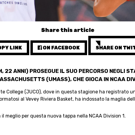
CALENDARIO
Share this article
PY LINK
ON FACEBOOK
SHARE ON TWI
STATS
M, 22 ANNI) PROSEGUE IL SUO PERCORSO NEGLI STAT
ASSACHUSETTS (UMASS), CHE GIOCA IN NCAA DIVI
te College (JUCO), dove in questa stagione ha registrato una
. Formatosi al Vevey Riviera Basket, ha indossato la maglia d
 il meglio per questa nuova tappa nella NCAA Division 1.