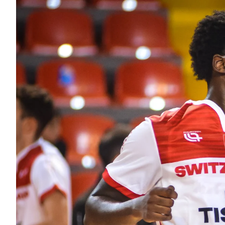
3X3
YOUTH
MINI BASKET
FORMAZIONE
FEDERAZIONE
BASKET IN CARROZZINA
MOBILIARE BASKETBALL GAMES
NEWS CENTER