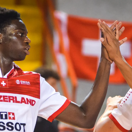
U23 MEN
U2
U21 MEN
U2
U17 MEN
U1
SWISS BASKETBALL TV