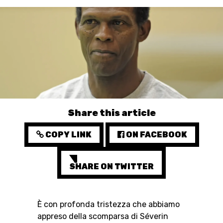
3X3
YOUTH
MINI BASKET
FORMAZIONE
FEDERAZIONE
Share this article
BASKET IN CARROZZINA
COPY LINK
ON FACEBOOK
MOBILIARE BASKETBALL
GAMES
SHARE ON TWITTER
È con profonda tristezza che abbiamo
SWISS BASKETBALL
SWISS BASKETBALL
NEWS CENTER
appreso della scomparsa di Séverin
TV
APP