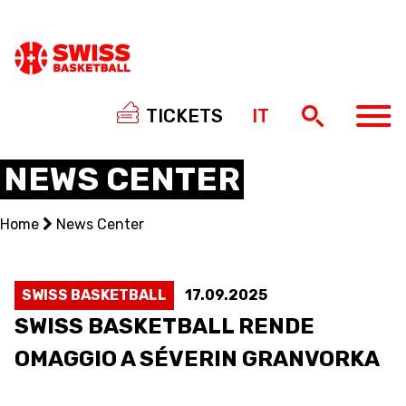
TICKETS
IT
NEWS CENTER
Home
News Center
NATIONAL TEAMS
CENTRE NATIONAL
SWISS BASKETBALL
17.09.2025
SWISS BASKETBALL RENDE
NATIONAL COMPETITIONS
OMAGGIO A SÉVERIN GRANVORKA
EVENTS