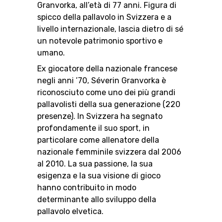
Granvorka, all’età di 77 anni. Figura di
spicco della pallavolo in Svizzera e a
livello internazionale, lascia dietro di sé
un notevole patrimonio sportivo e
RESOURCE CENTER
CALENDARIO
SHOP
umano.
Ex giocatore della nazionale francese
negli anni ’70, Séverin Granvorka è
riconosciuto come uno dei più grandi
MEDIAS
STATS
ETICA E INTEGRITÀ
pallavolisti della sua generazione (220
presenze). In Svizzera ha segnato
profondamente il suo sport, in
particolare come allenatore della
nazionale femminile svizzera dal 2006
al 2010. La sua passione, la sua
esigenza e la sua visione di gioco
hanno contribuito in modo
determinante allo sviluppo della
pallavolo elvetica.