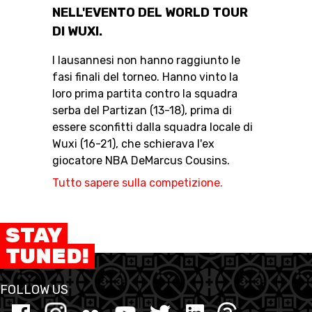
NELL'EVENTO DEL WORLD TOUR
DI WUXI.
I lausannesi non hanno raggiunto le
RESOURCE CENTER
CALENDARIO
SHOP
fasi finali del torneo. Hanno vinto la
loro prima partita contro la squadra
serba del Partizan (13-18), prima di
essere sconfitti dalla squadra locale di
MEDIAS
STATS
ETICA E INTEGRITÀ
Wuxi (16-21), che schierava l'ex
giocatore NBA DeMarcus Cousins.
Tutto sapere sulla competizione.
STAY
TUNED!
FOLLOW US