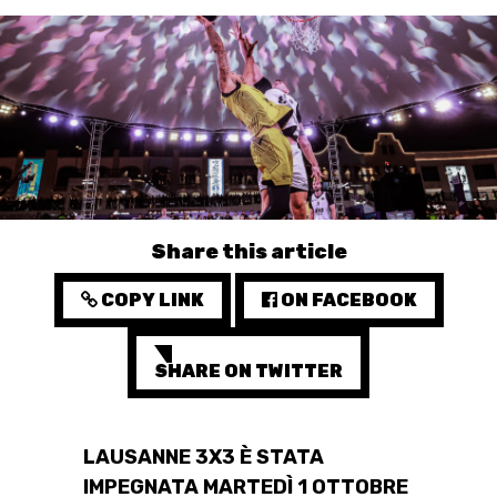
3X3
YOUTH
MINI BASKET
FORMAZIONE
FEDERAZIONE
Share this article
BASKET IN CARROZZINA
COPY LINK
ON FACEBOOK
MOBILIARE BASKETBALL
GAMES
SHARE ON TWITTER
LAUSANNE 3X3 È STATA
SWISS BASKETBALL
SWISS BASKETBALL
NEWS CENTER
IMPEGNATA MARTEDÌ 1 OTTOBRE
TV
APP