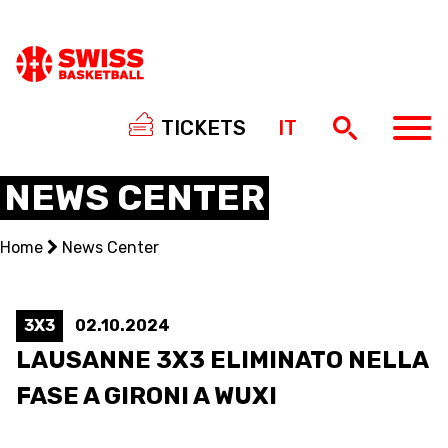
TICKETS
IT
NEWS CENTER
Home
News Center
NATIONAL TEAMS
CENTRE NATIONAL
3X3
02.10.2024
LAUSANNE 3X3 ELIMINATO NELLA
NATIONAL COMPETITIONS
FASE A GIRONI A WUXI
EVENTS